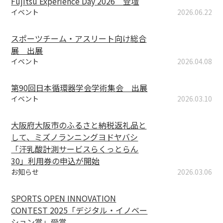
Fujitsu Experience Day 2026 登壇
イベント
2026.06.22
スポーツチーム・アスリート向け総合
展 出展
イベント
2026.04.08
第90回日本循環器学会学術集会 出展
イベント
2026.03.10
大阪府大阪市のふるさと納税返礼品と
して、ミズノランニングヨドヤバシ
「汗乳酸計測サービスらくっとらん
30」利用券の申込が開始
お知らせ
2026.03.06
SPORTS OPEN INNOVATION
CONTEST 2025「デジタル・イノベー
ション賞」受賞