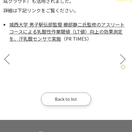
成クラウド）も活用されました。
詳細は下記リンクをご覧ください。
城西大学 男子駅伝部監督 櫛部静二氏監修のアスリート
コースによる乳酸性作業閾値（LT値）向上の効果測定
を、汗乳酸センサで実施
（PR TIMES）
Back to list