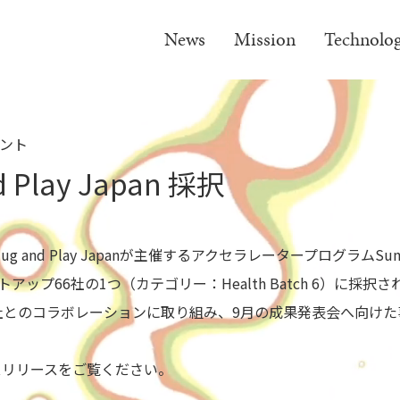
News
Mission
Technolo
ント
d Play Japan 採択
 and Play Japanが主催するアクセラレータープログラムSummer
ートアップ66社の1つ（カテゴリー：Health Batch 6）に採
社とのコラボレーションに取り組み、9月の成果発表会へ向け
スリリースをご覧ください。